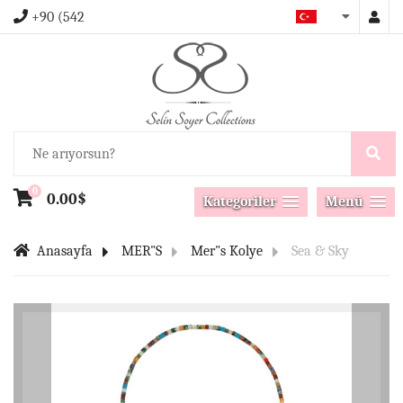
+90 (542
0
0.00$
Kategoriler
Menü
Anasayfa
MER"S
Mer"s Kolye
Sea & Sky