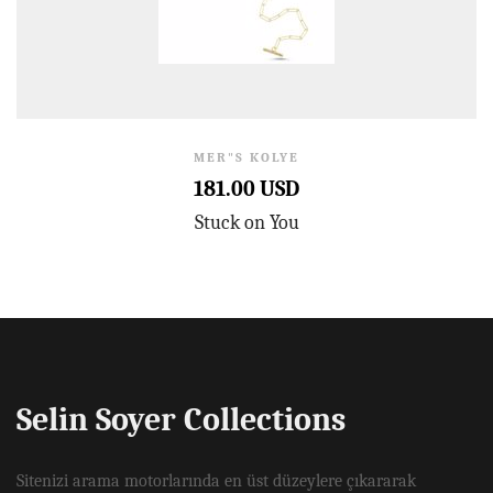
MER"S KOLYE
181.00 USD
Stuck on You
Selin Soyer Collections
Sitenizi arama motorlarında en üst düzeylere çıkararak