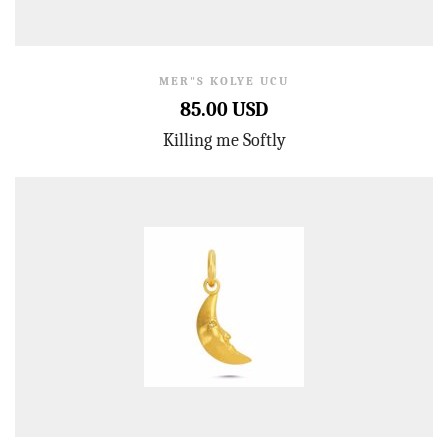
MER"S KOLYE UCU
85.00 USD
Killing me Softly