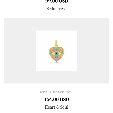
99.00 USD
Seductress
MER"S KOLYE UCU
154.00 USD
Heart & Soul