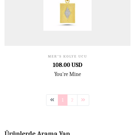
MER"S KOLYE UCU
108.00 USD
You're Mine
1
2
Ürünlerde Arama Yap