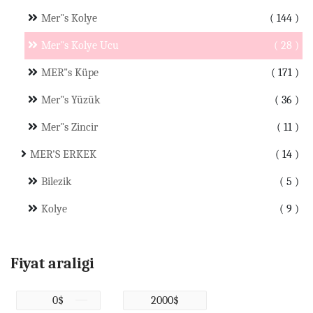
Mer"s Kolye
144
Mer"s Kolye Ucu
28
MER"s Küpe
171
Mer"s Yüzük
36
Mer"s Zincir
11
MER'S ERKEK
14
Bilezik
5
Kolye
9
Fiyat araligi