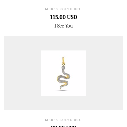
MER"S KOLYE UCU
115.00 USD
I See You
MER"S KOLYE UCU