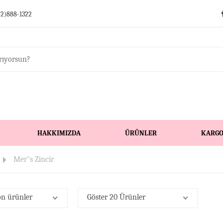
42)888-1322
HAKKIMIZDA
ÜRÜNLER
KARG
Mer"s Zincir
on ürünler
Göster 20 Ürünler