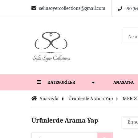
selinsoyercollections@gmail.com
+90 (5
KATEGORILER
ANASAYFA
Anasayfa
Ürünlerde Arama Yap
MER"S
Ürünlerde Arama Yap
En s