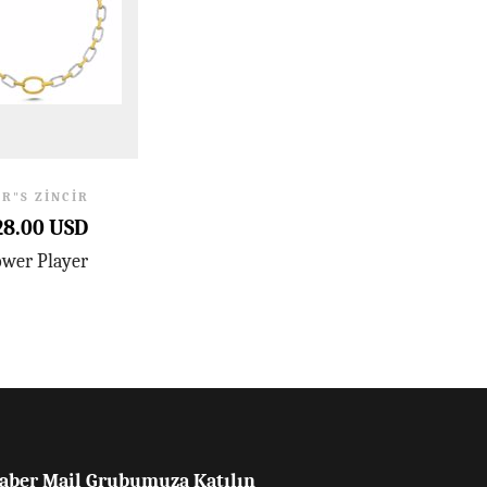
R"S ZINCIR
28.00 USD
wer Player
aber Mail Grubumuza Katılın