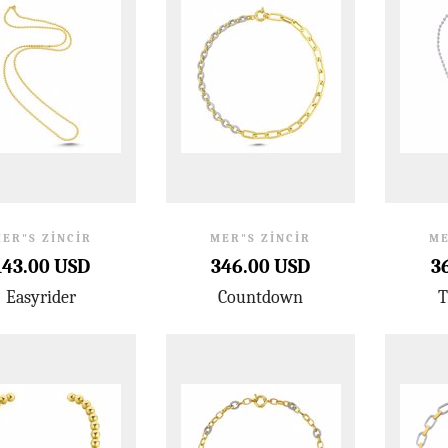
ER"S ZINCIR
MER"S ZINCIR
ME
143.00 USD
346.00 USD
3
Easyrider
Countdown
T