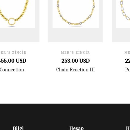
ER"S ZINCIR
MER"S ZINCIR
ME
655.00 USD
253.00 USD
2
Connection
Chain Reaction III
Po
Bilgi
Hesap
H