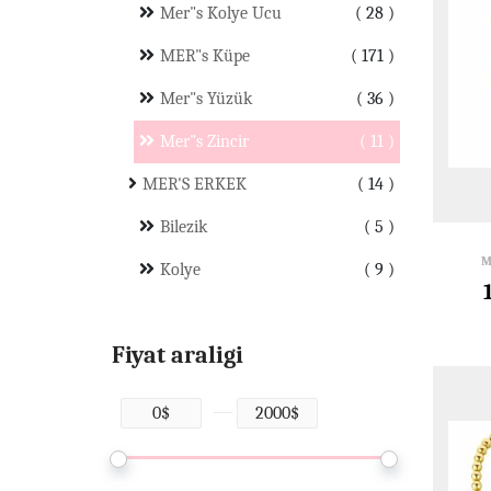
Mer"s Kolye Ucu
28
MER"s Küpe
171
Mer"s Yüzük
36
Mer"s Zincir
11
MER'S ERKEK
14
Bilezik
5
M
Kolye
9
Fiyat araligi