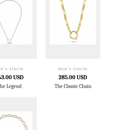
R"S ZINCIR
MER"S ZINCIR
63.00 USD
285.00 USD
he Legend
The Classic Chain