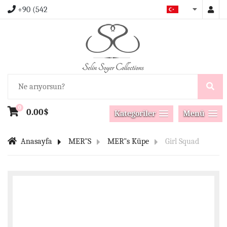
+90 (542
0
0.00$
Kategoriler
Menü
Anasayfa
MER"S
MER"s Küpe
Girl Squad