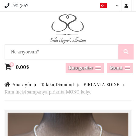
+90 (542
0
0.00$
Kategoriler
Menü
Anasayfa
Takika Diamond
PIRLANTA KOLYE
Kum incisi şampanya pırlanta MONO kolye