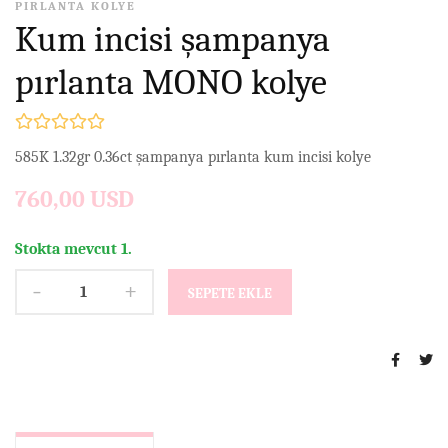
PIRLANTA KOLYE
Kum incisi şampanya
pırlanta MONO kolye
585K 1.32gr 0.36ct şampanya pırlanta kum incisi kolye
760,00 USD
Stokta mevcut 1.
-
+
SEPETE EKLE