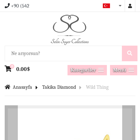
+90 (542
0
0.00$
Kategoriler
Menü
Anasayfa
Takika Diamond
Wild Thing