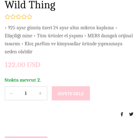
Wild Thing
• 925 ayar gümüş üzeri 24 ayar altın mikron kaplama •
Elişçiliği mine • Tüm ürünler el yapımı • MERS damgalı orijinal
tasarım • Klor, parfüm ve kimyasallar üründe yıpranmaya
neden olabilir
122,00 USD
Stokta mevcut 2.
-
+
SEPETE EKLE